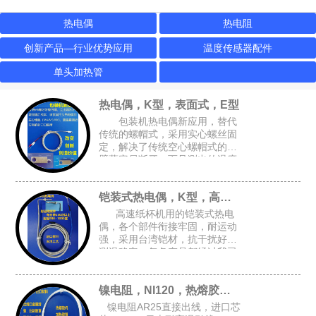
热电偶
热电阻
创新产品—行业优势应用
温度传感器配件
单头加热管
热电偶，K型，表面式，E型
包装机热电偶新应用，替代
传统的螺帽式，采用实心螺丝固
定，解决了传统空心螺帽式的牙
壁薄容易断牙，而且测出的温度
跟接近实际温度，可选M4或M6
的锁孔，安装空间要求小，适合
铠装式热电偶，K型，高速纸杯机K型偶
包装设备的加热磨具，热封刀
高速纸杯机用的铠装式热电
偶，各个部件衔接牢固，耐运动
强，采用台湾铠材，抗干扰好，
测温稳定，每条产品都经过我司
自主开发的升温检测架进行全面
检测，确保每条产品都是完好的
镍电阻，NI120，热熔胶机胶管感温头
才能出厂
镍电阻AR25直接出线，进口芯