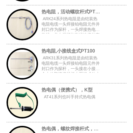
上台阶套管后加弹簧而组成的台
阶套接杆式铠装热电阻。
热电阻，活动螺纹杆式PT100
ARK24系列热电阻是由铠装热
电阻电缆一头焊接铂电阻元件并
封口作为探杆，一头焊接热电阻
引线，并在探杆与引线连接处套
上台阶套管与弹簧后,在探杆上加
上活动螺纹而组成的活动螺纹杆
热电阻,小接线盒式PT100
式铠装热电阻。
ARK31系列热电阻是由铠装热
电阻电缆一头焊接铂电阻元件并
封口作为探杆，一头接在小接线
盒内的陶瓷接线板上而组成的小
接线盒式铠装热电阻。
热电偶（便携式），K型
AT41系列也叫手持式热电偶
热电偶，螺纹焊接杆式，K型