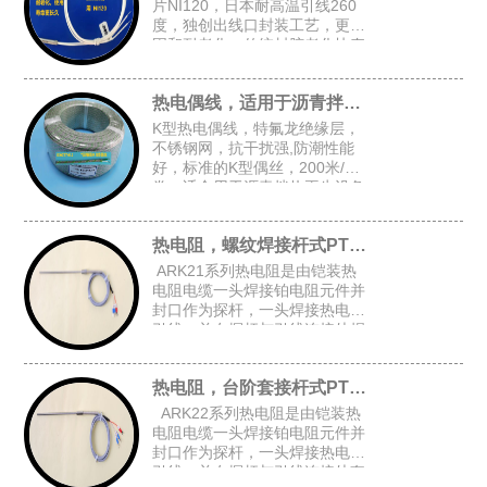
片NI120，日本耐高温引线260
度，独创出线口封装工艺，更牢
固和耐老化，传统封胶老化快寿
命短，常规探头尺寸：4.8*30，
5*30，4*30
热电偶线，适用于沥青拌热再生设备
K型热电偶线，特氟龙绝缘层，
不锈钢网，抗干扰强,防潮性能
好，标准的K型偶丝，200米/
卷，适合用于沥青拌热再生设备
等对抗干扰和防潮有高要求的场
合
热电阻，螺纹焊接杆式PT100
ARK21系列热电阻是由铠装热
电阻电缆一头焊接铂电阻元件并
封口作为探杆，一头焊接热电阻
引线，并在探杆与引线连接处焊
接固定螺纹后加弹簧而组成的螺
纹焊接杆式铠装热电阻。
热电阻，台阶套接杆式PT100
ARK22系列热电阻是由铠装热
电阻电缆一头焊接铂电阻元件并
封口作为探杆，一头焊接热电阻
引线，并在探杆与引线连接处套