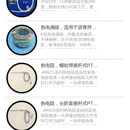
片NI120，日本耐高温引线260
度，独创出线口封装工艺，更牢
固和耐老化，传统封胶老化快寿
命短，常规探头尺寸：4.8*30，
5*30，4*30
热电偶线，适用于沥青拌热再生设备
K型热电偶线，特氟龙绝缘层，
不锈钢网，抗干扰强,防潮性能
好，标准的K型偶丝，200米/
卷，适合用于沥青拌热再生设备
等对抗干扰和防潮有高要求的场
合
热电阻，螺纹焊接杆式PT100
ARK21系列热电阻是由铠装热
电阻电缆一头焊接铂电阻元件并
封口作为探杆，一头焊接热电阻
引线，并在探杆与引线连接处焊
接固定螺纹后加弹簧而组成的螺
纹焊接杆式铠装热电阻。
热电阻，台阶套接杆式PT100
ARK22系列热电阻是由铠装热
电阻电缆一头焊接铂电阻元件并
封口作为探杆，一头焊接热电阻
引线，并在探杆与引线连接处套