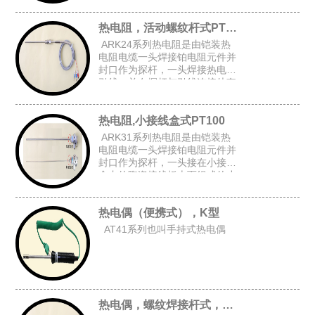
上台阶套管后加弹簧而组成的台
阶套接杆式铠装热电阻。
热电阻，活动螺纹杆式PT100
ARK24系列热电阻是由铠装热
电阻电缆一头焊接铂电阻元件并
封口作为探杆，一头焊接热电阻
引线，并在探杆与引线连接处套
上台阶套管与弹簧后,在探杆上加
上活动螺纹而组成的活动螺纹杆
热电阻,小接线盒式PT100
式铠装热电阻。
ARK31系列热电阻是由铠装热
电阻电缆一头焊接铂电阻元件并
封口作为探杆，一头接在小接线
盒内的陶瓷接线板上而组成的小
接线盒式铠装热电阻。
热电偶（便携式），K型
AT41系列也叫手持式热电偶
热电偶，螺纹焊接杆式，K型