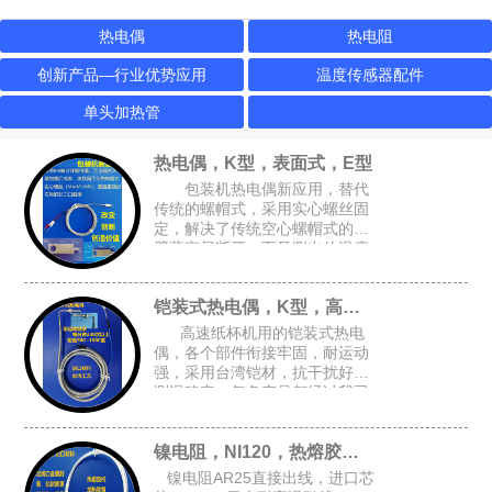
热电偶
热电阻
创新产品—行业优势应用
温度传感器配件
单头加热管
热电偶，K型，表面式，E型
包装机热电偶新应用，替代
传统的螺帽式，采用实心螺丝固
定，解决了传统空心螺帽式的牙
壁薄容易断牙，而且测出的温度
跟接近实际温度，可选M4或M6
的锁孔，安装空间要求小，适合
铠装式热电偶，K型，高速纸杯机K型偶
包装设备的加热磨具，热封刀
高速纸杯机用的铠装式热电
偶，各个部件衔接牢固，耐运动
强，采用台湾铠材，抗干扰好，
测温稳定，每条产品都经过我司
自主开发的升温检测架进行全面
检测，确保每条产品都是完好的
镍电阻，NI120，热熔胶机胶管感温头
才能出厂
镍电阻AR25直接出线，进口芯