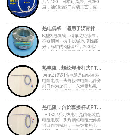
片NI120，日本耐高温引线260
度，独创出线口封装工艺，更牢
固和耐老化，传统封胶老化快寿
命短，常规探头尺寸：4.8*30，
5*30，4*30
热电偶线，适用于沥青拌热再生设备
K型热电偶线，特氟龙绝缘层，
不锈钢网，抗干扰强,防潮性能
好，标准的K型偶丝，200米/
卷，适合用于沥青拌热再生设备
等对抗干扰和防潮有高要求的场
合
热电阻，螺纹焊接杆式PT100
ARK21系列热电阻是由铠装热
电阻电缆一头焊接铂电阻元件并
封口作为探杆，一头焊接热电阻
引线，并在探杆与引线连接处焊
接固定螺纹后加弹簧而组成的螺
纹焊接杆式铠装热电阻。
热电阻，台阶套接杆式PT100
ARK22系列热电阻是由铠装热
电阻电缆一头焊接铂电阻元件并
封口作为探杆，一头焊接热电阻
引线，并在探杆与引线连接处套