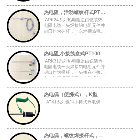
上台阶套管后加弹簧而组成的台
阶套接杆式铠装热电阻。
热电阻，活动螺纹杆式PT100
ARK24系列热电阻是由铠装热
电阻电缆一头焊接铂电阻元件并
封口作为探杆，一头焊接热电阻
引线，并在探杆与引线连接处套
上台阶套管与弹簧后,在探杆上加
上活动螺纹而组成的活动螺纹杆
热电阻,小接线盒式PT100
式铠装热电阻。
ARK31系列热电阻是由铠装热
电阻电缆一头焊接铂电阻元件并
封口作为探杆，一头接在小接线
盒内的陶瓷接线板上而组成的小
接线盒式铠装热电阻。
热电偶（便携式），K型
AT41系列也叫手持式热电偶
热电偶，螺纹焊接杆式，K型