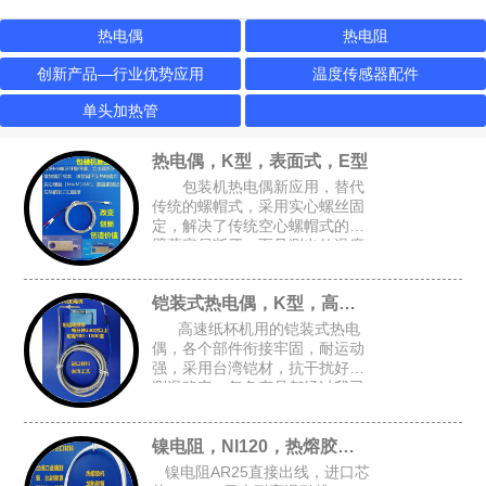
热电偶
热电阻
创新产品—行业优势应用
温度传感器配件
单头加热管
热电偶，K型，表面式，E型
包装机热电偶新应用，替代
传统的螺帽式，采用实心螺丝固
定，解决了传统空心螺帽式的牙
壁薄容易断牙，而且测出的温度
跟接近实际温度，可选M4或M6
的锁孔，安装空间要求小，适合
铠装式热电偶，K型，高速纸杯机K型偶
包装设备的加热磨具，热封刀
高速纸杯机用的铠装式热电
偶，各个部件衔接牢固，耐运动
强，采用台湾铠材，抗干扰好，
测温稳定，每条产品都经过我司
自主开发的升温检测架进行全面
检测，确保每条产品都是完好的
镍电阻，NI120，热熔胶机胶管感温头
才能出厂
镍电阻AR25直接出线，进口芯