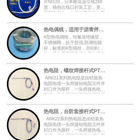
片NI120，日本耐高温引线260
度，独创出线口封装工艺，更牢
固和耐老化，传统封胶老化快寿
命短，常规探头尺寸：4.8*30，
5*30，4*30
热电偶线，适用于沥青拌热再生设备
K型热电偶线，特氟龙绝缘层，
不锈钢网，抗干扰强,防潮性能
好，标准的K型偶丝，200米/
卷，适合用于沥青拌热再生设备
等对抗干扰和防潮有高要求的场
合
热电阻，螺纹焊接杆式PT100
ARK21系列热电阻是由铠装热
电阻电缆一头焊接铂电阻元件并
封口作为探杆，一头焊接热电阻
引线，并在探杆与引线连接处焊
接固定螺纹后加弹簧而组成的螺
纹焊接杆式铠装热电阻。
热电阻，台阶套接杆式PT100
ARK22系列热电阻是由铠装热
电阻电缆一头焊接铂电阻元件并
封口作为探杆，一头焊接热电阻
引线，并在探杆与引线连接处套