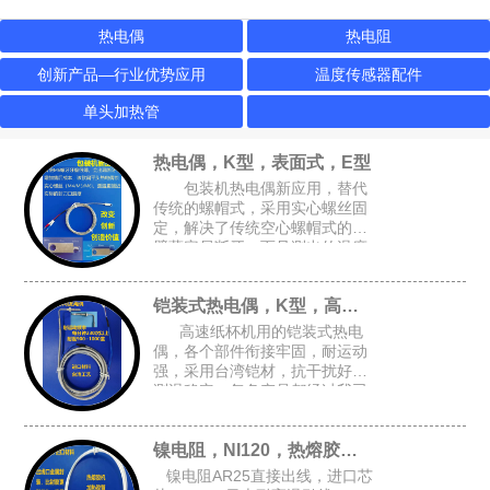
热电偶
热电阻
创新产品—行业优势应用
温度传感器配件
单头加热管
热电偶，K型，表面式，E型
包装机热电偶新应用，替代
传统的螺帽式，采用实心螺丝固
定，解决了传统空心螺帽式的牙
壁薄容易断牙，而且测出的温度
跟接近实际温度，可选M4或M6
的锁孔，安装空间要求小，适合
铠装式热电偶，K型，高速纸杯机K型偶
包装设备的加热磨具，热封刀
高速纸杯机用的铠装式热电
偶，各个部件衔接牢固，耐运动
强，采用台湾铠材，抗干扰好，
测温稳定，每条产品都经过我司
自主开发的升温检测架进行全面
检测，确保每条产品都是完好的
镍电阻，NI120，热熔胶机胶管感温头
才能出厂
镍电阻AR25直接出线，进口芯