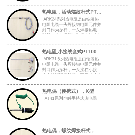
上台阶套管后加弹簧而组成的台
阶套接杆式铠装热电阻。
热电阻，活动螺纹杆式PT100
ARK24系列热电阻是由铠装热
电阻电缆一头焊接铂电阻元件并
封口作为探杆，一头焊接热电阻
引线，并在探杆与引线连接处套
上台阶套管与弹簧后,在探杆上加
上活动螺纹而组成的活动螺纹杆
热电阻,小接线盒式PT100
式铠装热电阻。
ARK31系列热电阻是由铠装热
电阻电缆一头焊接铂电阻元件并
封口作为探杆，一头接在小接线
盒内的陶瓷接线板上而组成的小
接线盒式铠装热电阻。
热电偶（便携式），K型
AT41系列也叫手持式热电偶
热电偶，螺纹焊接杆式，K型