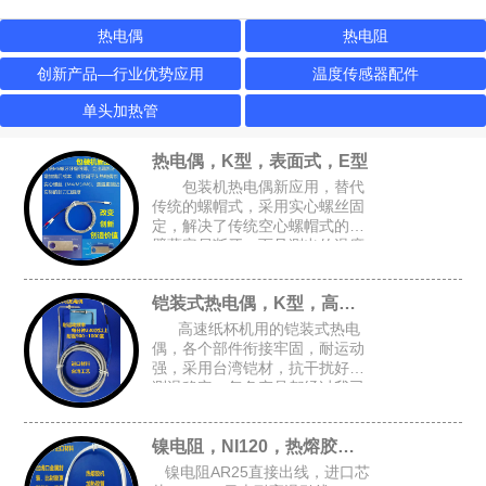
热电偶
热电阻
创新产品—行业优势应用
温度传感器配件
单头加热管
热电偶，K型，表面式，E型
包装机热电偶新应用，替代
传统的螺帽式，采用实心螺丝固
定，解决了传统空心螺帽式的牙
壁薄容易断牙，而且测出的温度
跟接近实际温度，可选M4或M6
的锁孔，安装空间要求小，适合
铠装式热电偶，K型，高速纸杯机K型偶
包装设备的加热磨具，热封刀
高速纸杯机用的铠装式热电
偶，各个部件衔接牢固，耐运动
强，采用台湾铠材，抗干扰好，
测温稳定，每条产品都经过我司
自主开发的升温检测架进行全面
检测，确保每条产品都是完好的
镍电阻，NI120，热熔胶机胶管感温头
才能出厂
镍电阻AR25直接出线，进口芯