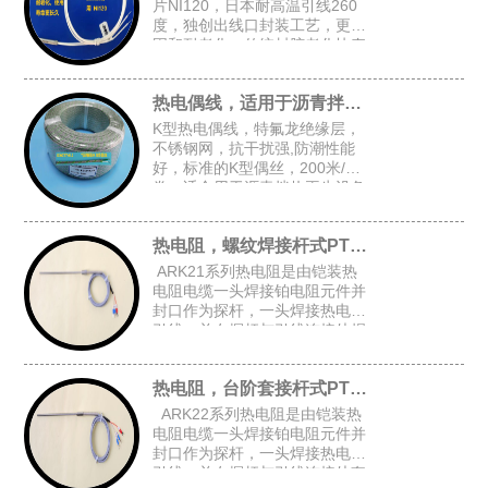
片NI120，日本耐高温引线260
度，独创出线口封装工艺，更牢
固和耐老化，传统封胶老化快寿
命短，常规探头尺寸：4.8*30，
5*30，4*30
热电偶线，适用于沥青拌热再生设备
K型热电偶线，特氟龙绝缘层，
不锈钢网，抗干扰强,防潮性能
好，标准的K型偶丝，200米/
卷，适合用于沥青拌热再生设备
等对抗干扰和防潮有高要求的场
合
热电阻，螺纹焊接杆式PT100
ARK21系列热电阻是由铠装热
电阻电缆一头焊接铂电阻元件并
封口作为探杆，一头焊接热电阻
引线，并在探杆与引线连接处焊
接固定螺纹后加弹簧而组成的螺
纹焊接杆式铠装热电阻。
热电阻，台阶套接杆式PT100
ARK22系列热电阻是由铠装热
电阻电缆一头焊接铂电阻元件并
封口作为探杆，一头焊接热电阻
引线，并在探杆与引线连接处套