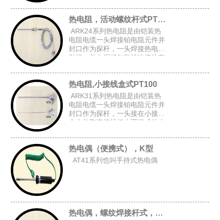
上台阶套管后加弹簧而组成的台
阶套接杆式铠装热电阻。
热电阻，活动螺纹杆式PT100
ARK24系列热电阻是由铠装热
电阻电缆一头焊接铂电阻元件并
封口作为探杆，一头焊接热电阻
引线，并在探杆与引线连接处套
上台阶套管与弹簧后,在探杆上加
上活动螺纹而组成的活动螺纹杆
热电阻,小接线盒式PT100
式铠装热电阻。
ARK31系列热电阻是由铠装热
电阻电缆一头焊接铂电阻元件并
封口作为探杆，一头接在小接线
盒内的陶瓷接线板上而组成的小
接线盒式铠装热电阻。
热电偶（便携式），K型
AT41系列也叫手持式热电偶
热电偶，螺纹焊接杆式，K型