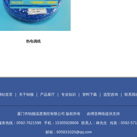
热电偶线
网站首页
|
关于铂顿
|
产品展厅
|
专业知识
|
资料下载
|
选型咨询
|
联系我
厦门市铂顿温度测控有限公司 版权所有 由
博亚网络
提供支持
务热线：0592-7621598 手机：15305928808 联系人：林先生 传真：0592-571
邮箱：605831020@qq.com