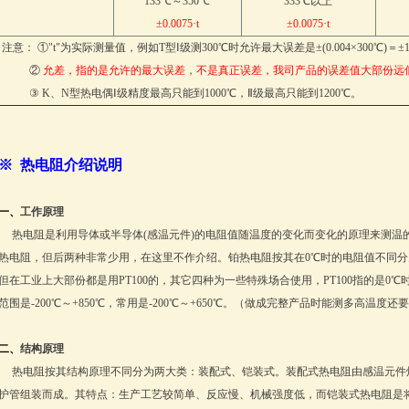
133℃～350℃
333℃以上
±0.0075·t
±0.0075·t
注意： ①"t"为实际测量值，例如T型Ⅰ级测300℃时允许最大误差是±(0.004×300℃)＝±1
②
允差，指的是允许的最大误差，不是真正误差，我司产品的误差值大部份远
③ K、N型热电偶Ⅰ级精度最高只能到1000℃，Ⅱ级最高只能到1200℃。
※
热电阻介绍说明
一、
工作原理
热电阻是利用导体或半导体(感温元件)的电阻值随温度的变化而变化的原理来测温
热电阻，但后两种非常少用，在这里不作介绍。铂热电阻按其在0℃时的电阻值不同分为五种分度号
但在工业上大部份都是用PT100的，其它四种为一些特殊场合使用，PT100指的是0℃时
范围是-200℃～+850℃，常用是-200℃～+650℃。（做成完整产品时能测多高温
二、
结构原理
热电阻按其结构原理不同分为两大类：装配式、铠装式。装配式热电阻由感温元件
护管组装而成。其特点：生产工艺较简单、反应慢、机械强度低，而铠装式热电阻是