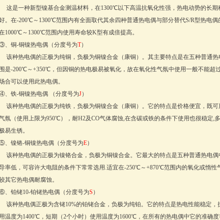
这是一种新型镍基合金测温材料，在1300℃以下高温抗氧化性强，热电动势的长期
好。在-200℃～1300℃范围内有全面取代其余四种普通热电偶与部分替代S/R型热电偶
在1000℃～1300℃范围内使用寿命较K型有成倍提高。
③、铜-铜镍热电偶（分度号为
T
）
该种热电偶的正极为纯铜，负极为铜镍合金（康铜）。其主要特点是在五种普通热
围是-200℃～+350℃，但因铜的热电极易被氧化，故在氧化性气氛中使用一般不能超过3
场合可以使用此热电偶。
④、铁-铜镍热电偶 （分度号为
J
）
该种热电偶的正极为纯铁，负极为铜镍合金（康铜）。它的特点是价格便宜，既可用
气氛（使用上限为950℃），耐H2及CO气体腐蚀,在含碳或铁的条件下使用也很稳定,多
极易生锈。
⑤、镍铬-铜镍热电偶（分度号为
E
）
该种热电偶的正极为镍铬合金，负极为铜镍合金。它最大的特点是五种普通热电偶
导率低，可容许大电阻的条件下常常选用.适宜在-250℃～+870℃范围内的氧化或惰
较其它热电偶耐腐蚀。
⑥、铂铑10-铂铑热电偶（分度号为
S
）
该种热电偶正极为含铑10%的铂铑合金，负极为纯铂。它的特点是热电性能稳定，
用温度为1400℃，短期（2个小时）使用温度为1600℃，在所有的热电偶中它的准