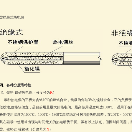
②铠装式热电偶
四、
各种分度号特性
①、镍铬-镍硅热电偶（分度号为
K
）
该种热电偶的正极为含铬10%的镍铬合金，负极为含硅3%的镍硅合金，它的负极
似线性,价格较便宜，是目前用量最大的热电偶。最高使用温度可达1300℃，适用于在
长期使用温度为1000℃。1000℃～1300℃高温稳定性较N型热电偶差，在250℃～5
其在磁场中使用常出现与时间无关的热电动势干扰。虽有以上缺点，但因时间问题，
②、镍铬硅-镍铬镁（分度号为
N
）