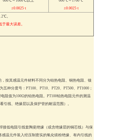
600℃～1600℃以上
600℃～1700℃
±0.0025·t
±0.0025·t
.2℃。
低于最大误差。
的，按其感温元件材料不同分为铂热电阻、铜热电阻、镍
：PT100、PT10、PT20、PT500、PT1000；
电阻值为100Ω的铂热电阻。PT100铂热电阻元件的测温
度还要看引线、绝缘层以及保护管的耐温范围）。
焊接低电阻引线套陶瓷绝缘（或含绝缘层的铜芯线）与保
将感温元件装入经压制密实的氧化镁粉绝缘、有内引线的