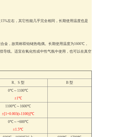
。
15%左右，其它性能几乎完全相同，长期使用温度也是
合金，故简称双铂铑热电偶。长期使用温度为1600℃，
补偿导线。适宜在氧化性或中性气氛中使用，也可以在真空
R、S 型
B 型
0℃～1100℃
±1℃
1100℃～1600℃
±[1+0.003(t-1100)]℃
0℃～+600℃
±1.5℃