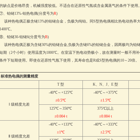
的缺点是价格昂贵，机械强度较低。不适合在还原性气氛或含金属蒸气的条件下使用
⑦、铂铑13%-铂热电偶(分度号为
R
)
该种热电偶正极含铑13%的铂铑合金，负极为纯铂。同S型热电偶相比热电动热率大
1400℃。
⑧、铂铑30-铂铑6(分度号为
B
)
该种热电偶正极为含铑30%的铂铑合金,负极为含铑6%的铂铑合金，因两极均为铂铑
短期（2个小时）使用温度为1800℃。在室温下热电动势极小，故在测量时一般不用
条件下短期使用。即使在还原性气氛下使用，其寿命也是R或S型热电偶的10～20倍。
标准热电偶的测量精度
T 型
K、N、J、E 型
-40℃～+125℃
-40℃～+375℃
±0.5℃
±1.5℃
Ⅰ 级精度允差
125℃～350℃
375℃以上
±0.004·t
±0.004·t
-40℃～+133℃
-40℃～+333℃
±1℃
±2.5℃
Ⅱ 级精度允差