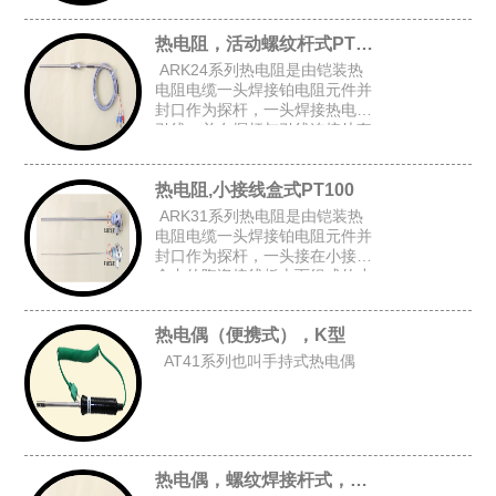
上台阶套管后加弹簧而组成的台
阶套接杆式铠装热电阻。
热电阻，活动螺纹杆式PT100
ARK24系列热电阻是由铠装热
电阻电缆一头焊接铂电阻元件并
封口作为探杆，一头焊接热电阻
引线，并在探杆与引线连接处套
上台阶套管与弹簧后,在探杆上加
上活动螺纹而组成的活动螺纹杆
热电阻,小接线盒式PT100
式铠装热电阻。
ARK31系列热电阻是由铠装热
电阻电缆一头焊接铂电阻元件并
封口作为探杆，一头接在小接线
盒内的陶瓷接线板上而组成的小
接线盒式铠装热电阻。
热电偶（便携式），K型
AT41系列也叫手持式热电偶
热电偶，螺纹焊接杆式，K型