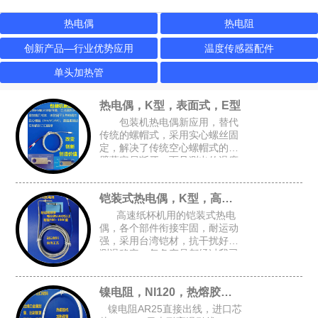
热电偶
热电阻
创新产品—行业优势应用
温度传感器配件
单头加热管
热电偶，K型，表面式，E型
包装机热电偶新应用，替代
传统的螺帽式，采用实心螺丝固
定，解决了传统空心螺帽式的牙
壁薄容易断牙，而且测出的温度
跟接近实际温度，可选M4或M6
的锁孔，安装空间要求小，适合
铠装式热电偶，K型，高速纸杯机K型偶
包装设备的加热磨具，热封刀
高速纸杯机用的铠装式热电
偶，各个部件衔接牢固，耐运动
强，采用台湾铠材，抗干扰好，
测温稳定，每条产品都经过我司
自主开发的升温检测架进行全面
检测，确保每条产品都是完好的
镍电阻，NI120，热熔胶机胶管感温头
才能出厂
镍电阻AR25直接出线，进口芯