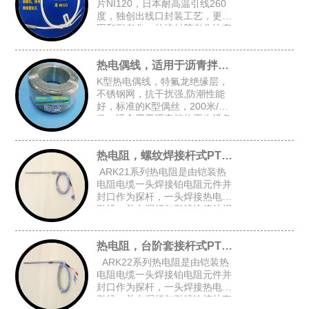
片NI120，日本耐高温引线260
度，独创出线口封装工艺，更牢
固和耐老化，传统封胶老化快寿
命短，常规探头尺寸：4.8*30，
5*30，4*30
热电偶线，适用于沥青拌热再生设备
K型热电偶线，特氟龙绝缘层，
不锈钢网，抗干扰强,防潮性能
好，标准的K型偶丝，200米/
卷，适合用于沥青拌热再生设备
等对抗干扰和防潮有高要求的场
合
热电阻，螺纹焊接杆式PT100
ARK21系列热电阻是由铠装热
电阻电缆一头焊接铂电阻元件并
封口作为探杆，一头焊接热电阻
引线，并在探杆与引线连接处焊
接固定螺纹后加弹簧而组成的螺
纹焊接杆式铠装热电阻。
热电阻，台阶套接杆式PT100
ARK22系列热电阻是由铠装热
电阻电缆一头焊接铂电阻元件并
封口作为探杆，一头焊接热电阻
引线，并在探杆与引线连接处套