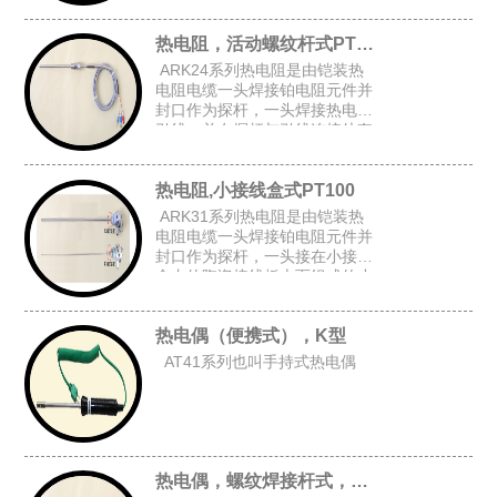
上台阶套管后加弹簧而组成的台
阶套接杆式铠装热电阻。
热电阻，活动螺纹杆式PT100
ARK24系列热电阻是由铠装热
电阻电缆一头焊接铂电阻元件并
封口作为探杆，一头焊接热电阻
引线，并在探杆与引线连接处套
上台阶套管与弹簧后,在探杆上加
上活动螺纹而组成的活动螺纹杆
热电阻,小接线盒式PT100
式铠装热电阻。
ARK31系列热电阻是由铠装热
电阻电缆一头焊接铂电阻元件并
封口作为探杆，一头接在小接线
盒内的陶瓷接线板上而组成的小
接线盒式铠装热电阻。
热电偶（便携式），K型
AT41系列也叫手持式热电偶
热电偶，螺纹焊接杆式，K型