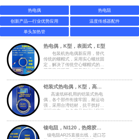
热电偶
热电阻
创新产品—行业优势应用
温度传感器配件
单头加热管
热电偶，K型，表面式，E型
包装机热电偶新应用，替代
传统的螺帽式，采用实心螺丝固
定，解决了传统空心螺帽式的牙
壁薄容易断牙，而且测出的温度
跟接近实际温度，可选M4或M6
的锁孔，安装空间要求小，适合
铠装式热电偶，K型，高速纸杯机K型偶
包装设备的加热磨具，热封刀
高速纸杯机用的铠装式热电
偶，各个部件衔接牢固，耐运动
强，采用台湾铠材，抗干扰好，
测温稳定，每条产品都经过我司
自主开发的升温检测架进行全面
检测，确保每条产品都是完好的
镍电阻，NI120，热熔胶机胶管感温头
才能出厂
镍电阻AR25直接出线，进口芯