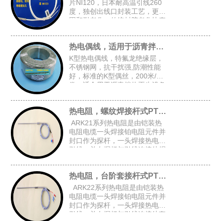
片NI120，日本耐高温引线260
度，独创出线口封装工艺，更牢
固和耐老化，传统封胶老化快寿
命短，常规探头尺寸：4.8*30，
5*30，4*30
热电偶线，适用于沥青拌热再生设备
K型热电偶线，特氟龙绝缘层，
不锈钢网，抗干扰强,防潮性能
好，标准的K型偶丝，200米/
卷，适合用于沥青拌热再生设备
等对抗干扰和防潮有高要求的场
合
热电阻，螺纹焊接杆式PT100
ARK21系列热电阻是由铠装热
电阻电缆一头焊接铂电阻元件并
封口作为探杆，一头焊接热电阻
引线，并在探杆与引线连接处焊
接固定螺纹后加弹簧而组成的螺
纹焊接杆式铠装热电阻。
热电阻，台阶套接杆式PT100
ARK22系列热电阻是由铠装热
电阻电缆一头焊接铂电阻元件并
封口作为探杆，一头焊接热电阻
引线，并在探杆与引线连接处套