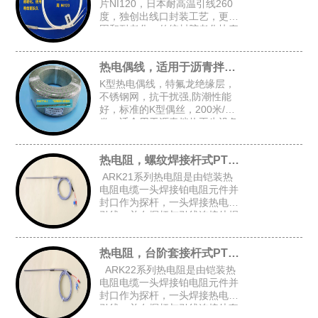
片NI120，日本耐高温引线260
度，独创出线口封装工艺，更牢
固和耐老化，传统封胶老化快寿
命短，常规探头尺寸：4.8*30，
5*30，4*30
热电偶线，适用于沥青拌热再生设备
K型热电偶线，特氟龙绝缘层，
不锈钢网，抗干扰强,防潮性能
好，标准的K型偶丝，200米/
卷，适合用于沥青拌热再生设备
等对抗干扰和防潮有高要求的场
合
热电阻，螺纹焊接杆式PT100
ARK21系列热电阻是由铠装热
电阻电缆一头焊接铂电阻元件并
封口作为探杆，一头焊接热电阻
引线，并在探杆与引线连接处焊
接固定螺纹后加弹簧而组成的螺
纹焊接杆式铠装热电阻。
热电阻，台阶套接杆式PT100
ARK22系列热电阻是由铠装热
电阻电缆一头焊接铂电阻元件并
封口作为探杆，一头焊接热电阻
引线，并在探杆与引线连接处套