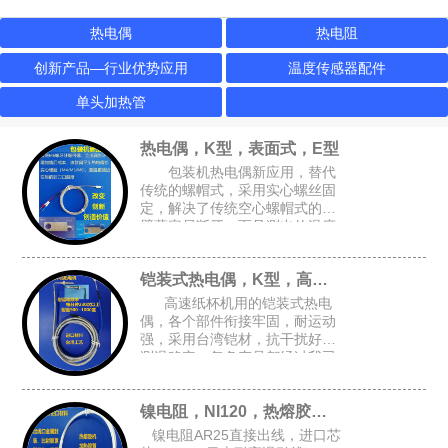
热电偶
热电阻
创新产品—行业优势应用
温度传感器配件
单头加热管
热电偶，K型，表面式，E型
包装机热电偶新应用，替代
传统的螺帽式，采用实心螺丝固
定，解决了传统空心螺帽式的牙
壁薄容易断牙，而且测出的温度
跟接近实际温度，可选M4或M6
的锁孔，安装空间要求小，适合
铠装式热电偶，K型，高速纸杯机K型偶
包装设备的加热磨具，热封刀
高速纸杯机用的铠装式热电
偶，各个部件衔接牢固，耐运动
强，采用台湾铠材，抗干扰好，
测温稳定，每条产品都经过我司
自主开发的升温检测架进行全面
检测，确保每条产品都是完好的
镍电阻，NI120，热熔胶机胶管感温头
才能出厂
镍电阻AR25直接出线，进口芯