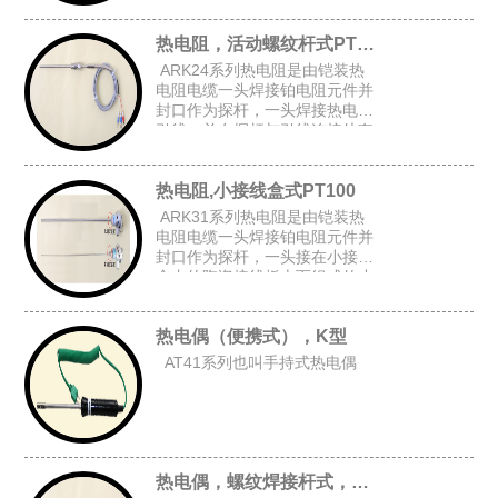
上台阶套管后加弹簧而组成的台
阶套接杆式铠装热电阻。
热电阻，活动螺纹杆式PT100
ARK24系列热电阻是由铠装热
电阻电缆一头焊接铂电阻元件并
封口作为探杆，一头焊接热电阻
引线，并在探杆与引线连接处套
上台阶套管与弹簧后,在探杆上加
上活动螺纹而组成的活动螺纹杆
热电阻,小接线盒式PT100
式铠装热电阻。
ARK31系列热电阻是由铠装热
电阻电缆一头焊接铂电阻元件并
封口作为探杆，一头接在小接线
盒内的陶瓷接线板上而组成的小
接线盒式铠装热电阻。
热电偶（便携式），K型
AT41系列也叫手持式热电偶
热电偶，螺纹焊接杆式，K型