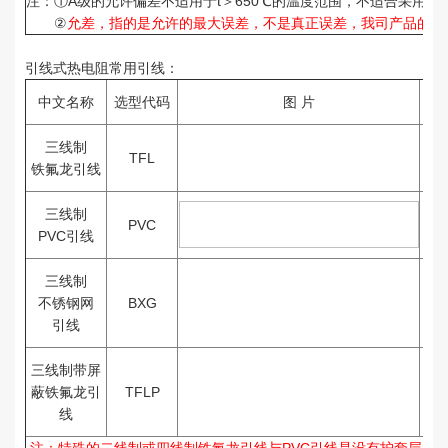
注：①A级的允许偏差不适用于t＞650℃的温度范围，不适合采用二
②
允差，指的是允许的最大误差，不是真正误差，我司产品的误
引线式热电阻常用引线：
中文名称
选型代码
图 片
护
三线制
铁
TFL
铁氟龙引线
铁
三线制
PVC
PVC引线
三线制
不锈钢网
BXG
不
引线
三线制带屏
铁
蔽铁氟龙引
TFLP
铁
线