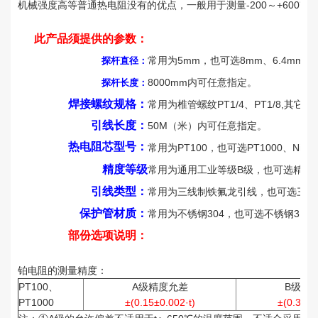
机械强度高等普通热电阻没有的优点，一般用于测量-200～+600℃
此产品须提供的参数：
常用为5mm，也可选8mm、6.4mm、6
探杆直径：
8000mm内可任意指定。
探杆长度：
焊接螺纹规格：
常用为椎管螺纹PT1/4、PT1/8,其
引线长度：
50M（米）内可任意指定。
热电阻芯型号：
常用为PT100，也可选PT1000、Ni12
精度等级
常用为通用工业等级B级，也可选精密
引线类型
：
常用为三线制铁氟龙引线，也可选三线
保护管材质
：
常用为不锈钢304，也可选不锈钢316
部份选项说明：
铂电阻的测量精度：
PT100、
A级精度允差
B级精
PT1000
±(0.15±0.002·t)
±(0.30±0