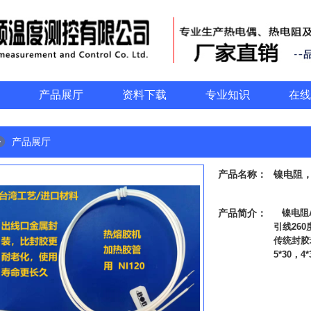
产品展厅
资料下载
专业知识
在线
产品展厅
产品名称：
镍电阻，
产品简介：
镍电阻A
引线26
传统封胶
5*30，4*